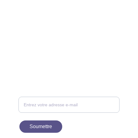
CONTACT
Votre adresse e-mail ici, nous vous
recontacterons
Soumettre