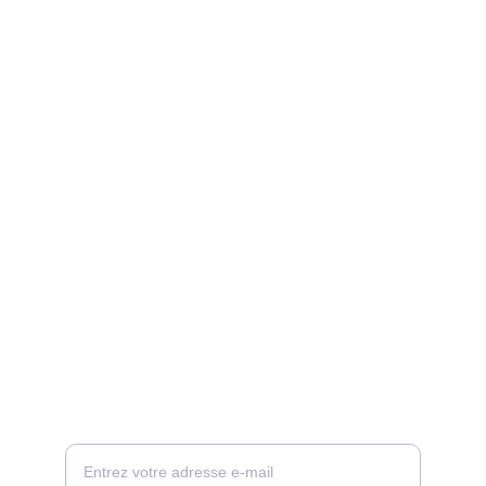
CONTACT
Votre adresse e-mail ici, nous vous
recontacterons