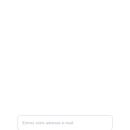
CONTACT
Votre adresse e-mail ici, nous vous
recontacterons