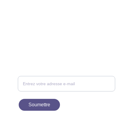
CONTACT
Votre adresse e-mail ici, nous vous
recontacterons
Soumettre
À PROPOS
contact@birdievn.com