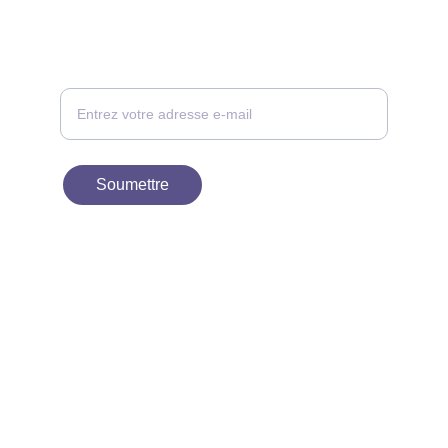
CONTACT
Votre adresse e-mail ici, nous vous
recontacterons
Soumettre
À PROPOS
contact@birdievn.com
+33 1 30 38 54 96
Politique de Confidentialité
Politique de retours et de remboursements