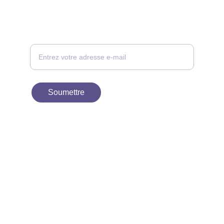
CONTACT
Votre adresse e-mail ici, nous vous
recontacterons
Soumettre
À PROPOS
contact@birdievn.com
+33 1 30 38 54 96
Politique de Confidentialité
Politique de retours et de remboursements