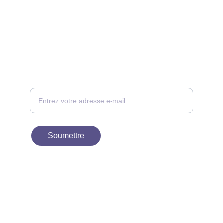
CONTACT
Votre adresse e-mail ici, nous vous
recontacterons
Soumettre
À PROPOS
contact@birdievn.com
+33 1 30 38 54 96