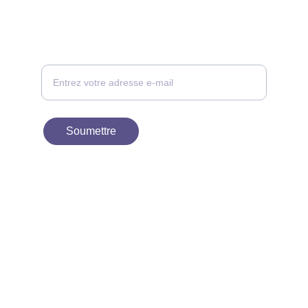
CONTACT
Votre adresse e-mail ici, nous vous
recontacterons
Soumettre
À PROPOS
contact@birdievn.com
+33 1 30 38 54 96
Politique de Confidentialité
Politique de retours et de remboursements