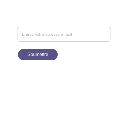
CONTACT
Votre adresse e-mail ici, nous vous
recontacterons
Soumettre
À PROPOS
contact@birdievn.com
+33 1 30 38 54 96
Politique de Confidentialité
Politique de retours et de remboursements